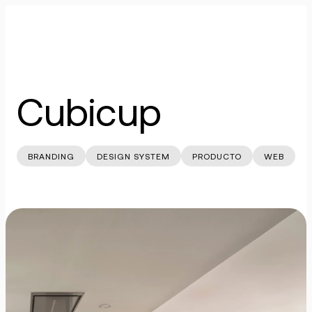
Skip
to
Cubicup
content
Cubicup
BRANDING
DESIGN SYSTEM
PRODUCTO
WEB