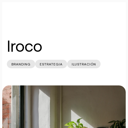
Skip
to
Iroco
content
Iroco
BRANDING
ESTRATEGIA
ILUSTRACIÓN